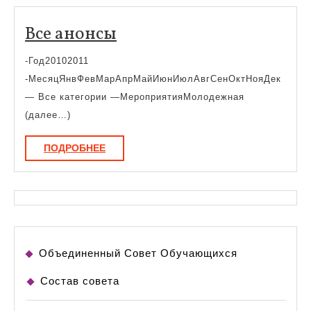
Все
Все анонсы
анонсы
-Год20102011
-МесяцЯнвФевМарАпрМайИюнИюлАвгСенОктНояДек
— Все категории —МероприятияМолодежная
(далее…)
ПОДРОБНЕЕ
ПОДРОБНЕЕ
Объединенный Совет Обучающихся
Состав совета