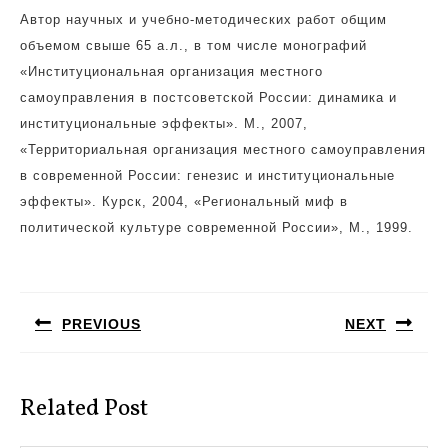
Автор научных и учебно-методических работ общим
объемом свыше 65 а.л., в том числе монографий
«Институциональная организация местного
самоуправления в постсоветской России: динамика и
институциональные эффекты». М., 2007,
«Территориальная организация местного самоуправления
в современной России: генезис и институциональные
эффекты». Курск, 2004, «Региональный миф в
политической культуре современной России», М., 1999.
Навигация
по
PREVIOUS
NEXT
записям
Предыдущая
Следующая
запись:
запись:
Related Post