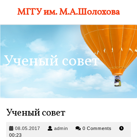
Skip
МГГУ им. М.А.Шолохова
to
content
Ученый совет
Ученый совет
08.05.2017
admin
08.05.2017
admin
0 Comments
00:23