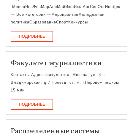
-МесяцЯнвФевМарАпрМайИюнИюлАвгСенОктНояДек
— Все категории —МероприятияМолодежная
политикаОбразованиеСпортКонкурсы
ПОДРОБНЕЕ
ПОДРОБНЕЕ
Факульт
Факультет журналистики
журнали
Контакты Адрес факультета: Москва, ул. 3-я
Владимирская, д.7 Проезд: ст. м. «Перово» пешком
15 мин.
ПОДРОБНЕЕ
ПОДРОБНЕЕ
Распределенные системы