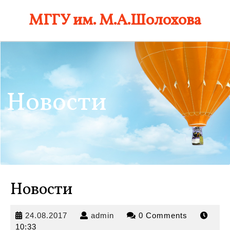
Skip
МГГУ им. М.А.Шолохова
to
content
Новости
Новости
24.08.2017
admin
24.08.2017
admin
0 Comments
10:33