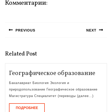
Комментарии:
Навигация
по
PREVIOUS
NEXT
записям
Предыдущая
Следующая
запись:
запись:
Related Post
Геогр
Географическое образование
обра
Бакалавриат Биология Экология и
природопользование Географическое образование
Магистратура Специалитет (переводы (далее…)
ПОДРОБНЕЕ
ПОДРОБНЕЕ