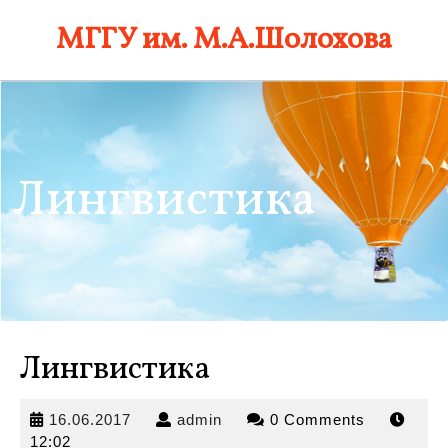
Skip
МГГУ им. М.А.Шолохова
to
content
Лингвистика
Лингвистика
16.06.2017
admin
16.06.2017
admin
0 Comments
12:02