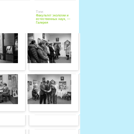
Тэги:
Факультет экологии и
естественных наук
, —
Галерея