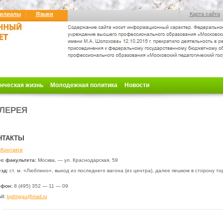
илиалы
Языки
Карта сайта
нческая жизнь
Молодежная политика
Новости
ЛЕРЕЯ
НТАКТЫ
ВКонтакте
с факультета:
Москва, — ул. Краснодарская, 59
зд:
ст. м. «Люблино», выход
из последнего вагона (из центра), далее пешком в сторону то
ефон:
8 (495) 352 — 11 — 09
il:
bgfmggu@mail.ru