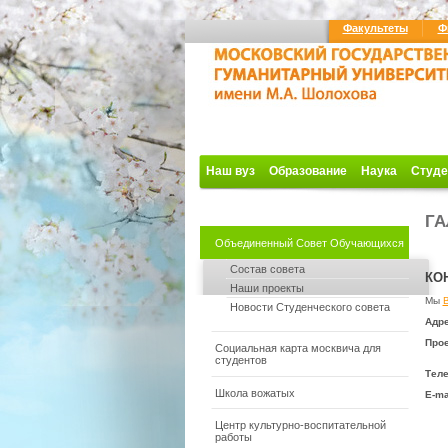
Факультеты
Ф
Наш вуз
Образование
Наука
Студе
ГА
Объединенный Совет Обучающихся
Состав совета
КО
Наши проекты
Мы
Новости Студенческого совета
Адре
Прое
Социальная карта москвича для
студентов
Тел
Школа вожатых
E-ma
Центр культурно-воспитательной
работы