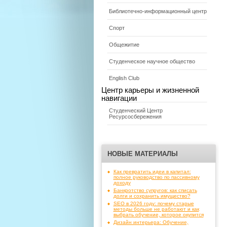
Библиотечно-информационный центр
Спорт
Общежитие
Студенческое научное общество
English Club
Центр карьеры и жизненной
навигации
Студенческий Центр
Ресурсосбережения
НОВЫЕ МАТЕРИАЛЫ
Как превратить идеи в капитал:
полное руководство по пассивному
доходу
Банкротство супругов: как списать
долги и сохранить имущество?
SEO в 2026 году: почему старые
методы больше не работают и как
выбрать обучение, которое окупится
Дизайн интерьера: Обучение,