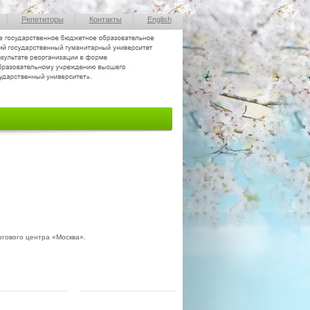
Репетиторы
Контакты
English
ргового центра «Москва».