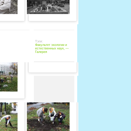
Тэги:
Факультет экологии и
естественных наук
, —
Галерея