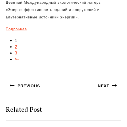
Девятый Международный экологический лагерь
«Энергоэффективность зданий и сооружений и
альтернативные источники энергии».
Подробнее
1
2
3
>-
Навигация
по
PREVIOUS
NEXT
записям
Предыдущая
Следующая
запись:
запись:
Related Post