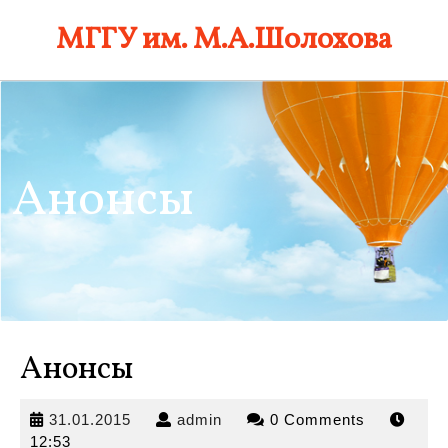
Skip
МГГУ им. М.А.Шолохова
to
content
Анонсы
Анонсы
31.01.2015
admin
31.01.2015
admin
0 Comments
12:53