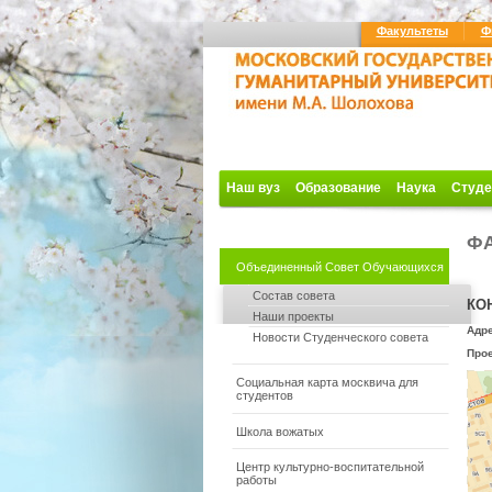
Факультеты
Ф
Наш вуз
Образование
Наука
Студе
ФА
Объединенный Совет Обучающихся
Состав совета
КО
Наши проекты
Адре
Новости Студенческого совета
Про
Социальная карта москвича для
студентов
Школа вожатых
Центр культурно-воспитательной
работы