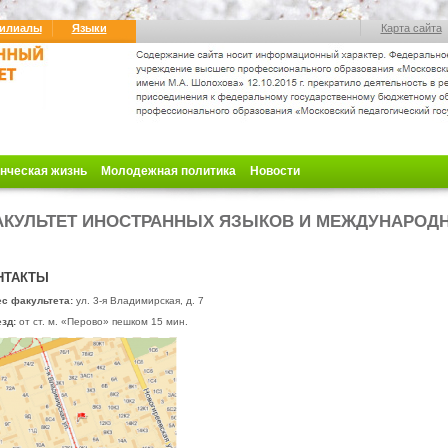
илиалы
Языки
Карта сайта
нческая жизнь
Молодежная политика
Новости
КУЛЬТЕТ ИНОСТРАННЫХ ЯЗЫКОВ И МЕЖДУНАРОД
НТАКТЫ
с факультета:
ул. 3-я Владимирская, д. 7
езд:
от ст. м. «Перово» пешком 15 мин.