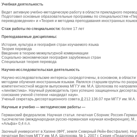
Учебная деятельность
Ведет активную учебно-методическую работу в области прикладного перево
Подготовил основные образовательные программы по специальностям «Пе
переводоведение» и «Теория и методика преподавания иностранных языков 
Cтаж работы по специальности:
более 17 лет
Преподаваемые дисциплины:
История, культура и география стран изучаемого языка
Теория перевода
Введение в теорию межкультурной коммуникации
Социально-экономическая география зарубежных стран
Специальная теория перевода
Научно-исследовательская деятельность
Научно-исследовательские интересы сосредоточены, в основном, в области 
методики обучения иностранным языкам. Являлся старшим группы по разра
компетентностной модели выпускника МГГУ им. М.А. Шолохова по направл
«лингвистика». Научный руководитель трех успешно защищенных диссерта
соискание ученой степени «кандидат наук».
Ученый секретарь диссертационного совета Д 212.136.07 при МГГУ им. М.А.
Научные и учебно — методические работы —
Германский федерализм. Научная статья. печатная Сборник: Россия-Германия
тысячелетие (международная русско-германская научная конференция), М., 20
«Альфа» 0,4 п.л.
Заочный университет в Хагине (ФРГ, земля Северный Рейн-Вестфалия). Нау
печатная Вестник МГГУ им. М.А. Шолохова. № 1, 2007 г. Серия «Педагогика и