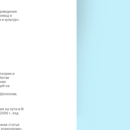
доведения.
ревод и
и культур».
теории и
ботке
ению
ций на
 Шолохова.
 на пути в III
06 г., изд.
чная статья
 психология».