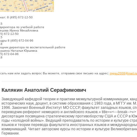
нат:
8 (495) 672-12-50
15
директора по учебной работе
ецова Ирина Михайловна
95) 672-12-50
15
дры 8 (495) 672-04-96
18
щник директора по воспитательной работе
ушина Наталья Юрьевна
95) 672-04-96
18
сать нам или задать вопрос Вы можете, отправив свое письмо на адрес:
mggu2008@mail.r
Калякин Анатолий Серафимович
Заведующий кафедрой теории и практики межкультурной коммуникации, кан
исторических наук, доцент, в системе образования с 1983 года, в МГГУ им. М
1996. Закончил Военный Институт МО СССР, факультет западных языков, с
переводчик-референт немецкого и английского языков.
» title=»<---break-->«
диссертация посвящена стратегическому противоборству США и СССР в Ю
годы «холодной войны». Ведущий преподаватель по истории и культуре стр
языков и теории перевода факультета иностранных языков и международны
коммуникаций. Читает авторские курсы по истории и культуре Великобритан
Германии.