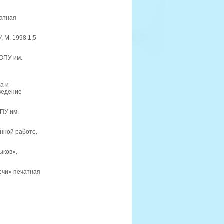
чатная
 М. 1998 1,5
ГОПУ им.
а и
ведение
ПУ им.
нной работе.
ыков».
ечи» печатная