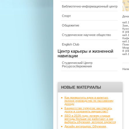
Библиотечно-информационный центр
Спорт
Дека
каб.
Общежитие
Зам.
Кузн
8 (4
Студенческое научное общество
каб.
Кафе
каб.
English Club
Помо
Мокр
Центр карьеры и жизненной
8 (4
каб.
навигации
Студенческий Центр
Ресурсосбережения
Напи
НОВЫЕ МАТЕРИАЛЫ
Как превратить идеи в капитал:
полное руководство по пассивному
доходу
Банкротство супругов: как списать
долги и сохранить имущество?
SEO в 2026 году: почему старые
методы больше не работают и как
выбрать обучение, которое окупится
Дизайн интерьера: Обучение,