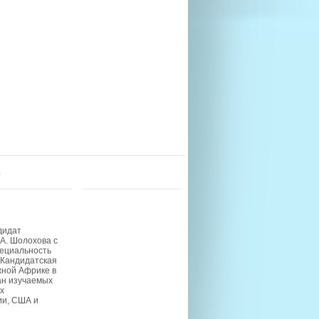
u
дидат
.А. Шолохова с
пециальность
> Кандидатская
жной Африке в
ан изучаемых
х
ии, США и