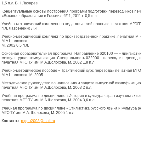
1,5 п.л. В.Н.Лазарев
Концептуальные основы построения программ подготовки переводчиков пе
«Высшее образование в России», 6/11, 2011 г. 0,5 п.л. —
Учебно-методический комплект по педагогической практике. печатная МГОПУ,
п.л. Лаврененко Л.Я.
Учебно-методический комплект по производственной практике. печатная М
М.А.Шолохова,
М. 2002 0,5 п.л.
Основная образовательная программа. Направление 620100 — – лингвистик
межкультурная коммуникация. Специальность 022900 – перевод и переводо
печатная МГОПУ им. М.А.Шолохова, М. 2002 1,8 п.л.
Учебно-методическое пособие «Практический курс перевода» печатная МГО
М.А.Шолохова, М. 2005
Методическое руководство по написанию и защите выпускной квалификацио
печатная МГОПУ им. М.А.Шолохова, М. 2003 2 п.л.
Учебная программа по дисциплине «История и культура стран изучаемых яз
печатная МГОПУ им. М.А.Шолохова, М. 2004 3,6 п.л.
Учебная программа по дисциплине «Стилистика русского языка и культура р
МГОПУ им. М.А. Шолохова, М. 2005 1 п.л.
Контакты
:
mggu2008@mail.ru