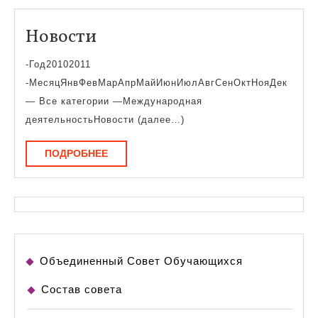
Новости
Новости
-Год20102011
-МесяцЯнвФевМарАпрМайИюнИюлАвгСенОктНояДек
— Все категории —Международная
деятельностьНовости (далее…)
ПОДРОБНЕЕ
ПОДРОБНЕЕ
Объединенный Совет Обучающихся
Состав совета