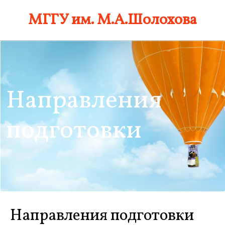
Skip
МГГУ им. М.А.Шолохова
to
content
Направления
подготовки
Направления подготовки