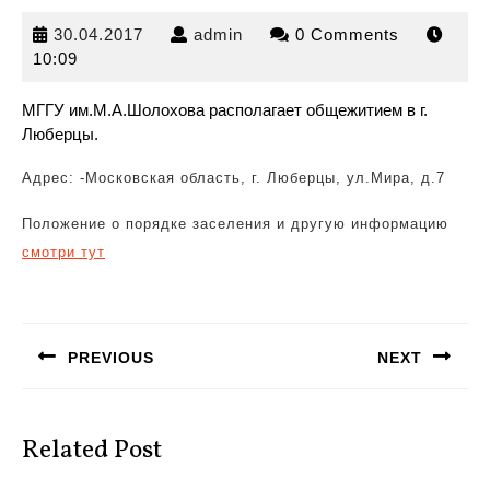
30.04.2017
admin
30.04.2017
admin
0 Comments
10:09
МГГУ им.М.А.Шолохова располагает общежитием в г.
Люберцы.
Адрес: -Московская область, г. Люберцы, ул.Мира,
д.7
Положение о порядке заселения и другую информацию
смотри тут
Навигация
по
PREVIOUS
NEXT
записям
Предыдущая
Следующая
запись:
запись:
Related Post