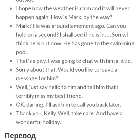
I hope now the weather is calm and it will never
happen again. How is Mark, by the way?
Mark? He was around a moment ago. Can you
hold on a second? I shall see if he is in. … Sorry, I
think he is out now. He has gone to the swimming
pool.
That’s a pity. I was going to chat with him a little.
Sorry about that. Would you like to leave a
message for him?
Well, just say hello to him and tell him that I
terribly miss my best friend.
OK, darling. I’ll ask him to call you back later.
Thank you, Kelly. Well, take care. And have a
wonderful holiday.
Перевод