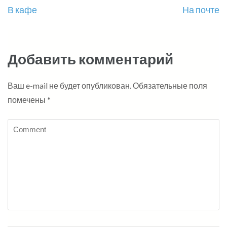
Навигация
В кафе
На почте
по
записям
Добавить комментарий
Ваш e-mail не будет опубликован.
Обязательные поля
помечены
*