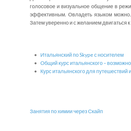
голосовое и визуальное общение в режи
эффективным. Овладеть языком можно. 
Затем уверенно и с желанием двигаться к 
Итальянский по Skype с носителем
Общий курс итальянского – возможно
Курс итальянского для путешествий 
Навигация
Занятия по химии через Скайп
по
записям