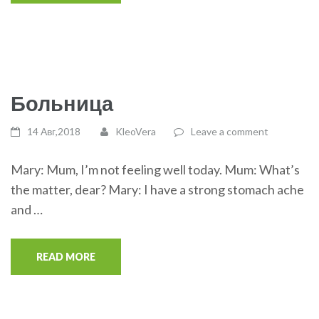
Больница
14 Авг,2018
KleoVera
Leave a comment
Mary: Mum, I’m not feeling well today. Mum: What’s
the matter, dear? Mary: I have a strong stomach ache
and …
READ MORE