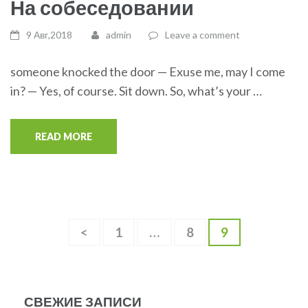
На собеседовании
9 Авг,2018
admin
Leave a comment
someone knocked the door — Exuse me, may I come
in? — Yes, of course. Sit down. So, what’s your …
READ MORE
Навигация
<
Page
1
…
Page
8
Page
9
по
записям
СВЕЖИЕ ЗАПИСИ