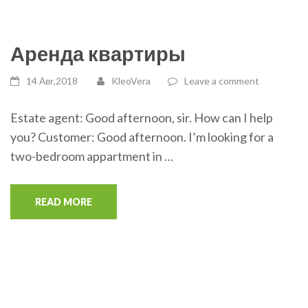
Аренда квартиры
14 Авг,2018
KleoVera
Leave a comment
Estate agent: Good afternoon, sir. How can I help
you? Customer: Good afternoon. I’m looking for a
two-bedroom appartment in …
READ MORE