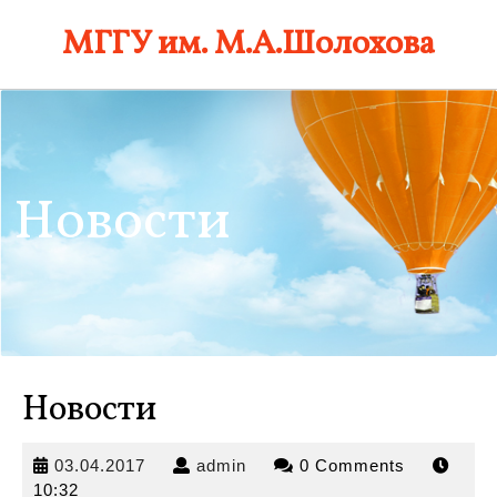
Skip
МГГУ им. М.А.Шолохова
to
content
Новости
Новости
03.04.2017
admin
03.04.2017
admin
0 Comments
10:32