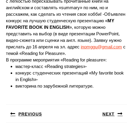
с легкостью пересказывать прочитанные книги на
английском и составлять «summary» по ним, но и
расскажем, как сделать из чтения свое хобби! -Объявлен
конкурс на лучшую студенческую презентацию «
MY
FAVORITE BOOK IN ENGLISH
», которую можно
представить на выбор (в виде презентации PowerPoint,
видео-сюжета или сценки на англ. языке). Заявку нужно
прислать
до 16 апреля
на эл. адрес
inomggu@gmail.com
с
темой «Reading for Pleasure».
В программе мероприятия «Reading for pleasure»:
мастер-класс «Reading strategies»-
конкурс студенческих презентаций «My favorite book
in English»-
викторина по зарубежной литературе.
Навигация
по
PREVIOUS
NEXT
записям
Предыдущая
Следующая
запись:
запись: