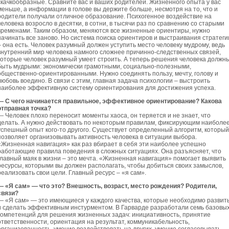
скачкообразные. Сравните вас и ваших родителей. Жизненного опыта у вас
меньше, а информации в голове вы держите больше, несмотря на то, что и
родители получали отличное образование. Психогенное воздействие на
человека возросло в десятки, в сотни, в тысячи раз по сравнению со старыми
временами. Таким образом, меняются все жизненные ориентиры, нужно
начинать все заново. Но система поиска ориентиров и выстраивания стратеги
– она есть. Человек разумный должен уступить место человеку мудрому, ведь
внутренний мир человека намного сложнее причинно-следственных связей,
которые человек разумный умеет строить. А теперь решения человека должн
быть мудрыми: экономически грамотными, социально-полезными,
общественно-ориентированными. Нужно соединять пользу, мечту, голову и
любовь воедино. В связи с этим, главная задача психологии – выстроить
наиболее эффективную систему ориентирования для достижения успеха.
— С чего начинается правильное, эффективное ориентирование? Какова
отправная точка?
— Человек плохо переносит моменты хаоса, он теряется и не знает, что
делать. А нужно действовать по некоторым правилам, фиксирующим наиболе
успешный опыт кого-то другого. Существует определенный алгоритм, который
позволяет организовывать активность человека в ситуации выбора.
«Жизненная навигация» как раз вбирает в себя эти наиболее успешно
работающие правила поведения в сложных ситуациях. Она разъясняет, что
главный маяк в жизни – это мечта. «Жизненная навигация» помогает выявить
ресурсы, которыми вы должен располагать, чтобы добиться своих замыслов,
реализовать свои цели. Главный ресурс – «я сам».
— «Я сам» — что это? Внешность, возраст, место рождения? Родители,
связи?
— «Я сам» — это имеющиеся у каждого качества, которые необходимо развит
и сделать эффективным инстурментом. В Гарварде разработали семь базовы
компетенций для решения жизненных задач: инициативность, принятие
ответственности, ориентация на результат, коммуникабельность,