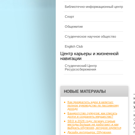
Библиотечно-информационный центр
Спорт
Общежитие
Студенческое научное общество
English Club
Центр карьеры и жизненной
навигации
Студенческий Центр
Ресурсосбережения
НОВЫЕ МАТЕРИАЛЫ
Как превратить идеи в капитал:
полное руководство по пассивному
доходу
Банкротство супругов: как списать
долги и сохранить имущество?
SEO в 2026 году: почему старые
методы больше не работают и как
выбрать обучение, которое окупится
Дизайн интерьера: Обучение,