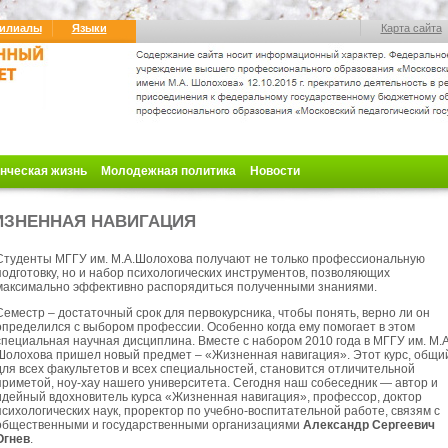
илиалы
Языки
Карта сайта
нческая жизнь
Молодежная политика
Новости
ЗНЕННАЯ НАВИГАЦИЯ
Студенты МГГУ им. М.А.Шолохова получают не только профессиональную
подготовку, но и набор психологических
инструментов, позволяющих
максимально эффективно распорядиться полученными знаниями.
Семестр – достаточный срок для первокурсника, чтобы понять, верно ли он
определился с выбором профессии. Особенно когда ему помогает в этом
специальная научная дисциплина. Вместе с набором 2010 года в МГГУ им. М.А
Шолохова пришел новый предмет – «Жизненная навигация». Этот курс, общи
для всех факультетов и всех специальностей, становится отличительной
приметой, ноу-хау нашего университета. Сегодня наш собеседник — автор и
идейный вдохновитель курса «Жизненная навигация», профессор, доктор
психологических наук, проректор по учебно-воспитательной работе, связям с
общественными и государственными организациями
Александр Сергеевич
Огнев
.