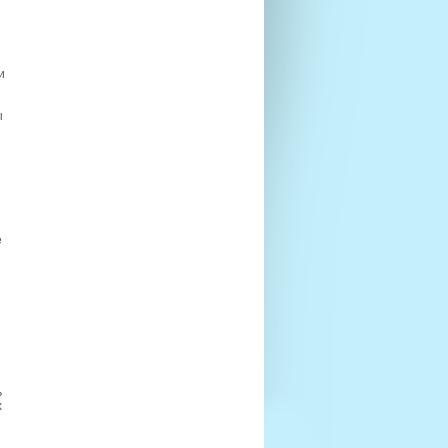
и
ы
е
ь
х