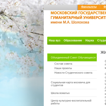
Факультеты
Ф
Наш вуз
Образование
Наука
Студе
ЖИ
Объединенный Совет Обучающихся
Состав совета
Наши проекты
Новости Студенческого совета
Социальная карта москвича для
студентов
Школа вожатых
Центр культурно-воспитательной
работы