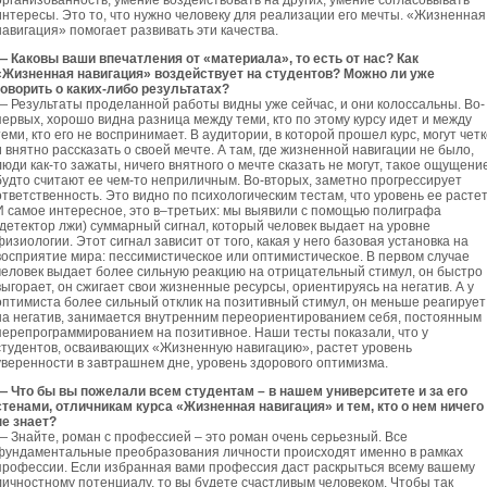
организованность, умение воздействовать на других, умение согласовывать
интересы. Это то, что нужно человеку для реализации его мечты. «Жизненная
навигация» помогает развивать эти качества.
— Каковы ваши впечатления от «материала», то есть от нас? Как
«Жизненная навигация» воздействует на студентов? Можно ли уже
говорить о каких-либо результатах?
— Результаты проделанной работы видны уже сейчас, и они колоссальны. Во-
первых, хорошо видна разница между теми, кто по этому курсу идет и между
теми, кто его не воспринимает. В аудитории, в которой прошел курс, могут четк
и внятно рассказать о своей мечте. А там, где жизненной навигации не было,
люди как-то зажаты, ничего внятного о мечте сказать не могут, такое ощущение
будто считают ее чем-то неприличным. Во-вторых, заметно прогрессирует
ответственность. Это видно по психологическим тестам, что уровень ее растет
И самое интересное, это в–третьих: мы выявили с помощью полиграфа
(детектор лжи) суммарный сигнал, который человек выдает на уровне
физиологии. Этот сигнал зависит от того, какая у него базовая установка на
восприятие мира: пессимистическое или оптимистическое. В первом случае
человек выдает более сильную реакцию на отрицательный стимул, он быстро
выгорает, он сжигает свои жизненные ресурсы, ориентируясь на негатив. А у
оптимиста более сильный отклик на позитивный стимул, он меньше реагирует
на негатив, занимается внутренним переориентированием себя, постоянным
перепрограммированием на позитивное. Наши тесты показали, что у
студентов, осваивающих «Жизненную навигацию», растет уровень
уверенности в завтрашнем дне, уровень здорового оптимизма.
— Что бы вы пожелали всем студентам – в нашем университете и за его
стенами, отличникам курса «Жизненная навигация» и тем, кто о нем ничего
не знает?
— Знайте, роман с профессией – это роман очень серьезный. Все
фундаментальные преобразования личности происходят именно в рамках
профессии. Если избранная вами профессия даст раскрыться всему вашему
личностному потенциалу, то вы будете счастливым человеком. Чтобы так