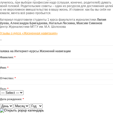
случилось, при выборе профессии надо (слушая, конечно, родителей) думать
своей головой. Родительские советы – один из ресурсов для достижения целей
но не вероломное вмешательство в вашу жизнь. И главное: как бы вы себя ни
ломали, мечта всё равно пробьется.
Материал подготовили студенты 1 курса факультета журналистики
Лилия
Шуева, Александра Бригаднова, Наталья Лескина, Максим Симонов
Центр Журналистики МГГУ им. М.А. Шолохова
Отзывы о курсе «Жизненная навигация»
—
Заявка на Интернет-курсы Жизненнй навигации
Фамилия:
*
Имя:
*
Отчество:
*
Пол:
*
Дата рождения:
*