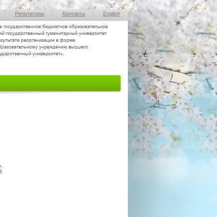
Репетиторы
Контакты
English
.
й