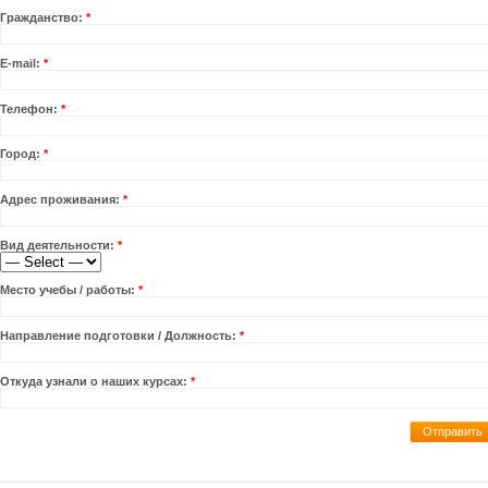
Гражданство:
*
Е-mail:
*
Телефон:
*
Город:
*
Адрес проживания:
*
Вид деятельности:
*
Место учебы / работы:
*
Направление подготовки / Должность:
*
Откуда узнали о наших курсах:
*