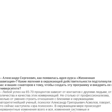
— Александр Сергеевич, как появилась идея курса «Жизненная
навигация»? Какие явления в окружающей действительности подтолкнули
вас и ваших соавторов к тому, чтобы создать эту программу и внедрить ее 
университете?
— Любой успех на 65-70 процентов зависит от контактов с другими людьми, от
количества и качества этих коммуникаций. Не столько от профессионализма,
сколько от умения строить отношения с близкими и окружающими.
Авторитетнейший ученый, психолог Александр Григорьевич Асмолов, говорит,
что сейчас наступила «эра психозоя». В окружающем мире происходят
перманентные изменения всего и вся, изменения системные и