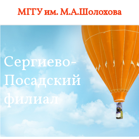
Skip
МГГУ им. М.А.Шолохова
to
content
Сергиево-
Посадский
филиал