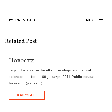
Навигация
по
PREVIOUS
NEXT
записям
Предыдущая
Следующая
запись:
запись:
Related Post
Новости
Новости
Tags: Новости, — faculty of ecology and natural
sciences, — forest 09 декабря 2011 Public education:
Research (далее…)
ПОДРОБНЕЕ
ПОДРОБНЕЕ