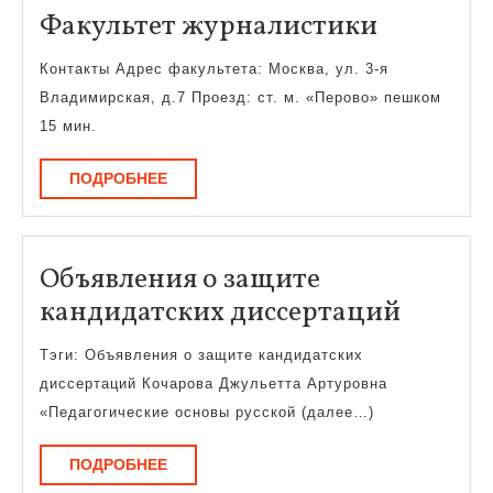
Факульт
Факультет журналистики
журнали
Контакты Адрес факультета: Москва, ул. 3-я
Владимирская, д.7 Проезд: ст. м. «Перово» пешком
15 мин.
ПОДРОБНЕЕ
ПОДРОБНЕЕ
Объявления о защите
Объяв
кандидатских диссертаций
о
Тэги: Объявления о защите кандидатских
защит
диссертаций Кочарова Джульетта Артуровна
кандид
«Педагогические основы русской (далее…)
диссер
ПОДРОБНЕЕ
ПОДРОБНЕЕ