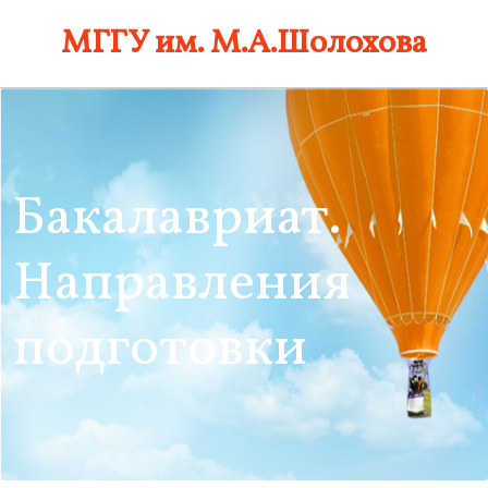
Skip
МГГУ им. М.А.Шолохова
to
content
Бакалавриат.
Направления
подготовки