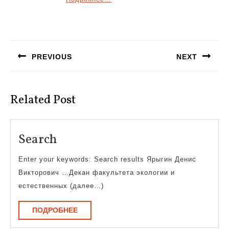
Навигация
по
PREVIOUS
NEXT
записям
Предыдущая
Следующая
запись:
запись:
Related Post
Search
Search
Enter your keywords: Search results Ярыгин Денис
Викторович …Декан факультета экологии и
естественных (далее…)
ПОДРОБНЕЕ
ПОДРОБНЕЕ