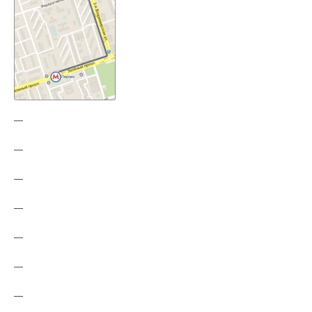
—
—
—
—
—
—
—