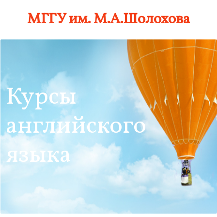
Skip
МГГУ им. М.А.Шолохова
to
content
Курсы
английского
языка