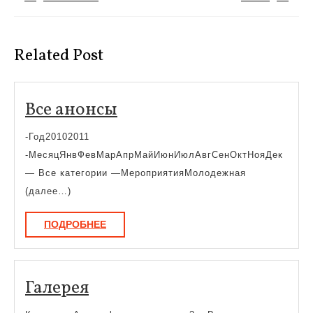
записям
Предыдущая
Следующая
запись:
запись:
Related Post
Все
Все анонсы
анонсы
-Год20102011
-МесяцЯнвФевМарАпрМайИюнИюлАвгСенОктНояДек
— Все категории —МероприятияМолодежная
(далее…)
ПОДРОБНЕЕ
ПОДРОБНЕЕ
Галерея
Галерея