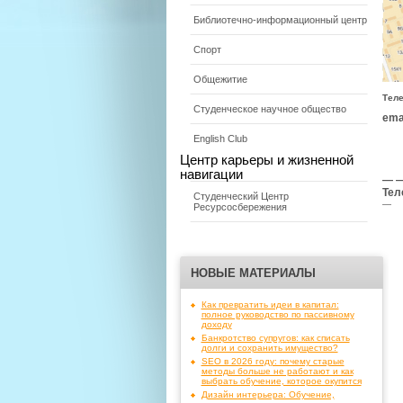
Библиотечно-информационный центр
Спорт
Общежитие
Тел
Студенческое научное общество
emai
English Club
Центр карьеры и жизненной
навигации
— —
Тел
Студенческий Центр
—
Ресурсосбережения
НОВЫЕ МАТЕРИАЛЫ
Как превратить идеи в капитал:
полное руководство по пассивному
доходу
Банкротство супругов: как списать
долги и сохранить имущество?
SEO в 2026 году: почему старые
методы больше не работают и как
выбрать обучение, которое окупится
Дизайн интерьера: Обучение,