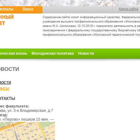
илиалы
Языки
Карта сайта
нческая жизнь
Молодежная политика
Новости
ОВОСТИ
вости
онсы
НТАКТЫ
ес факультета:
ва, ул. 3-я Владимирская, д.7
езд:
 м. «Перово» пешком
15 мин
.
—