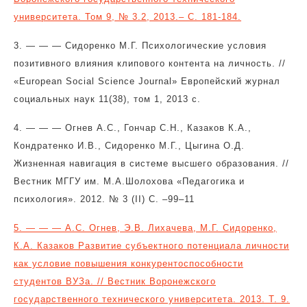
университета. Том 9, № 3.2, 2013.– С. 181-184.
3. — — —
Сидоренко М.Г. Психологические условия
позитивного влияния клипового контента на личность. //
«European Social Science Journa
l
» Европейский журнал
социальных наук 11(38), том 1, 2013 с.
4. — — —
Огнев А.С., Гончар С.Н., Казаков К.А.,
Кондратенко И.В., Сидоренко М.Г., Цыгина О.Д.
Жизненная навигация в системе высшего образования. //
Вестник МГГУ им. М.А.Шолохова «Педагогика и
психология». 2012. № 3 (II) С. –99–11
5. — — —
А.С. Огнев, Э.В. Лихачева, М.Г. Сидоренко,
К.А. Казаков Развитие субъектного потенциала личности
как условие повышения конкурентоспособности
студентов ВУЗа. // Вестник Воронежского
государственного технического университета. 2013. Т. 9.