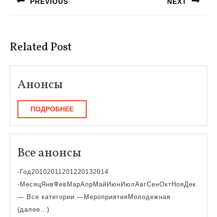
PREVIOUS
NEXT
записям
Предыдущая
Следующая
запись:
запись:
Related Post
Анонсы
Анонсы
ПОДРОБНЕЕ
ПОДРОБНЕЕ
Все
Все анонсы
анонсы
-Год20102011201220132014
-МесяцЯнвФевМарАпрМайИюнИюлАвгСенОктНояДек
— Все категории —МероприятияМолодежная
(далее…)