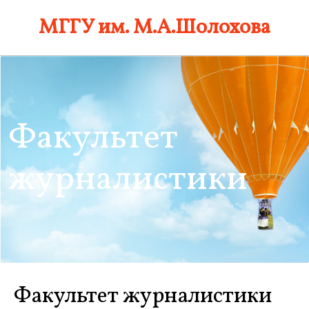
Skip
МГГУ им. М.А.Шолохова
to
content
Факультет
журналистики
Факультет журналистики