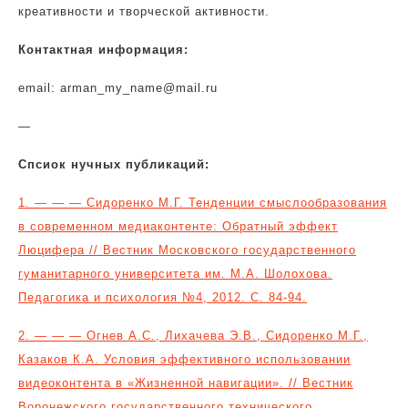
креативности и творческой активности.
Контактная информация:
email: arman_my_name@mail.ru
—
Спсиок нучных публикаций:
1. — — —
Сидоренко М.Г. Тенденции смыслообразования
в современном медиаконтенте: Обратный эффект
Люцифера // Вестник Московского государственного
гуманитарного университета им. М.А. Шолохова.
Педагогика и психология №4, 2012. С. 84-94.
2. — — —
Огнев А.С., Лихачева Э.В., Сидоренко М.Г.,
Казаков К.А. Условия эффективного использовании
видеоконтента в «Жизненной навигации». // Вестник
Воронежского государственного технического