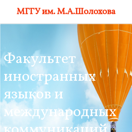
Skip
МГГУ им. М.А.Шолохова
to
content
Факультет
иностранных
языков и
международных
коммуникаций