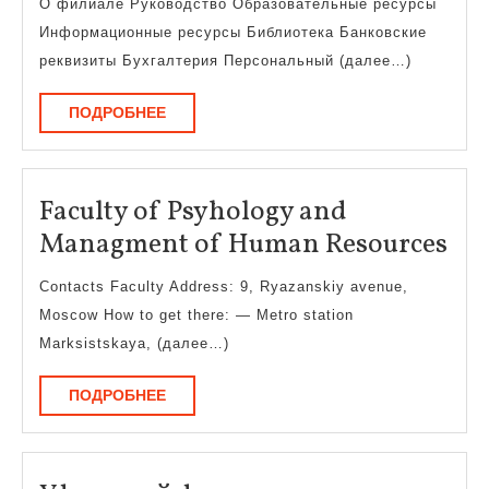
О филиале Руководство Образовательные ресурсы
органы
Информационные ресурсы Библиотека Банковские
управления
реквизиты Бухгалтерия Персональный (далее…)
ПОДРОБНЕЕ
ПОДРОБНЕЕ
Faculty of Psyhology and
Fac
Managment of Human Resources
of
Contacts Faculty Address: 9, Ryazanskiy avenue,
Psy
Moscow How to get there: — Metro station
an
Marksistskaya, (далее…)
Ma
ПОДРОБНЕЕ
ПОДРОБНЕЕ
of
Hu
Res