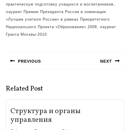
практическую подготовку учащихся и воспитанников,
лауреат Премии Президента России в номинации
«Лучшие учителя России» в рамках Приоритетного
Национального Проекта «Образование» 2008, лауреат
Гранта Москвы-2010.
Навигация
по
PREVIOUS
NEXT
записям
Предыдущая
Следующая
запись:
запись:
Related Post
Структура и органы
Структура
управления
и