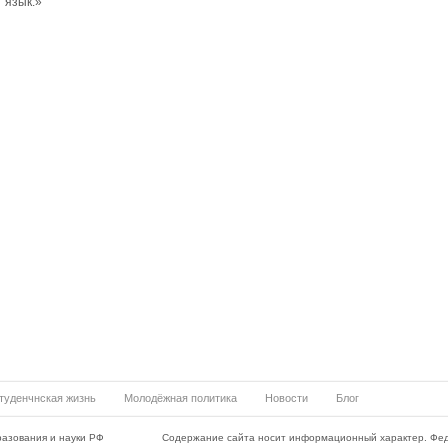
язык.»
туденчнская жизнь
Молодёжная политика
Новости
Блог
азования и науки РФ
Содержание сайта носит информационный характер. Фе