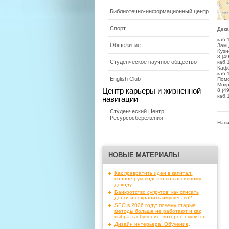
Библиотечно-информационный центр
Спорт
Дека
каб.
Общежитие
Зам.
Кузн
8 (4
Студенческое научное общество
каб.
Кафе
каб.
English Club
Помо
Мокр
Центр карьеры и жизненной
8 (4
каб.
навигации
Студенческий Центр
Ресурсосбережения
Напи
НОВЫЕ МАТЕРИАЛЫ
Как превратить идеи в капитал:
полное руководство по пассивному
доходу
Банкротство супругов: как списать
долги и сохранить имущество?
SEO в 2026 году: почему старые
методы больше не работают и как
выбрать обучение, которое окупится
Дизайн интерьера: Обучение,