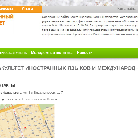
илиалы
Языки
Карта сайта
нческая жизнь
Молодежная политика
Новости
КУЛЬТЕТ ИНОСТРАННЫХ ЯЗЫКОВ И МЕЖДУНАРОД
НТАКТЫ
с факультета:
ул. 3-я Владимирская, д. 7
езд:
от ст. м. «Перово» пешком 15 мин.