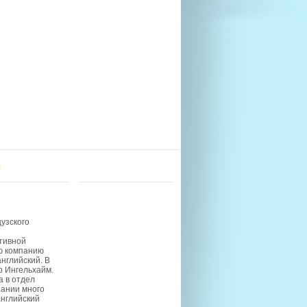
u
узского
тивной
ю компанию
нглийский. В
р Ингельхайм.
 в отдел
пании много
английский