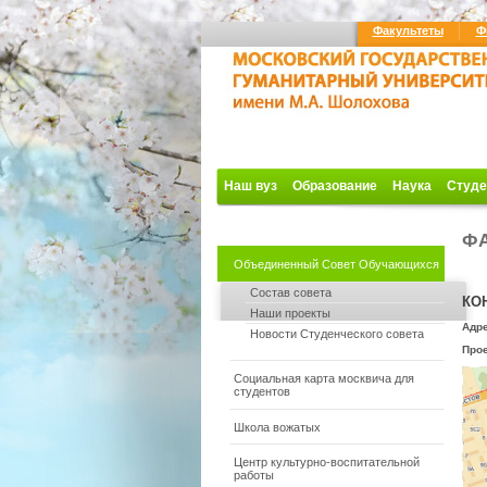
Факультеты
Ф
Наш вуз
Образование
Наука
Студе
ФА
Объединенный Совет Обучающихся
Состав совета
КО
Наши проекты
Адре
Новости Студенческого совета
Про
Социальная карта москвича для
студентов
Школа вожатых
Центр культурно-воспитательной
работы