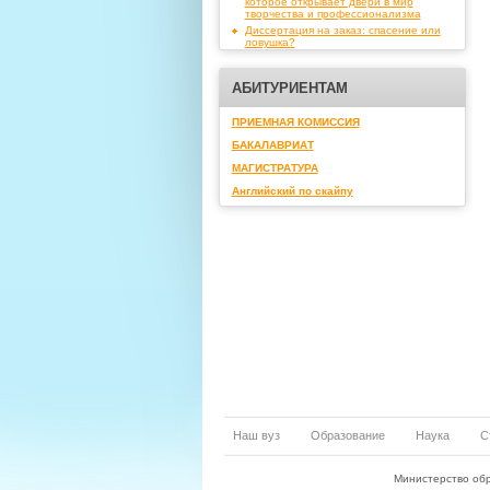
которое открывает двери в мир
творчества и профессионализма
Диссертация на заказ: спасение или
ловушка?
АБИТУРИЕНТАМ
ПРИЕМНАЯ КОМИССИЯ
БАКАЛАВРИАТ
МАГИСТРАТУРА
Английский по скайпу
Наш вуз
Образование
Наука
С
Министерство обр