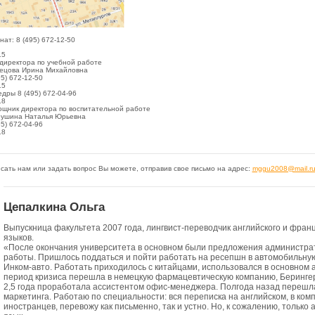
нат:
8 (495) 672-12-50
15
директора по учебной работе
ецова Ирина Михайловна
95) 672-12-50
15
дры 8 (495) 672-04-96
18
щник директора по воспитательной работе
ушина Наталья Юрьевна
95) 672-04-96
18
сать нам или задать вопрос Вы можете, отправив свое письмо на адрес:
mggu2008@mail.r
Цепалкина Ольга
Выпускница факультета 2007 года, лингвист-переводчик английского и франц
языков.
«После окончания университета в основном были предложения администра
работы. Пришлось поддаться и пойти работать на ресепшн в автомобильну
Инком-авто. Работать приходилось с китайцами, использовался в основном а
период кризиса перешла в немецкую фармацевтическую компанию, Беринге
2,5 года проработала ассистентом офис-менеджера. Полгода назад перешла
маркетинга. Работаю по специальности: вся переписка на английском, в ком
иностранцев, перевожу как письменно, так и устно. Но, к сожалению, только 