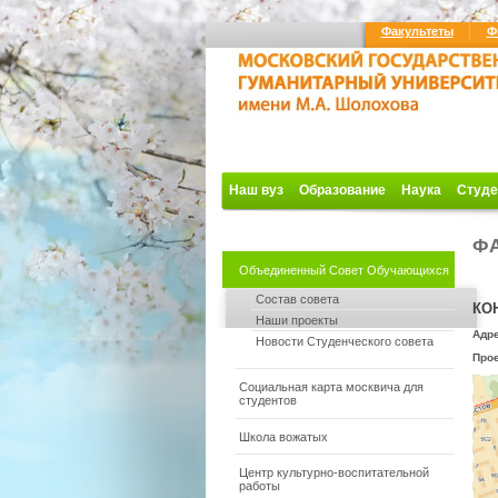
Факультеты
Ф
Наш вуз
Образование
Наука
Студе
ФА
Объединенный Совет Обучающихся
Состав совета
КО
Наши проекты
Адре
Новости Студенческого совета
Про
Социальная карта москвича для
студентов
Школа вожатых
Центр культурно-воспитательной
работы