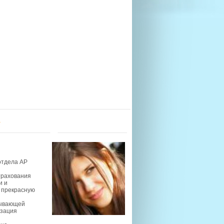
u
отдела AP
страхования
и и
 прекрасную
зывающей
изация