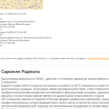
нат:
8 (495) 672-12-50
15
директора по учебной работе
ецова Ирина Михайловна
95) 672-12-50
15
дры 8 (495) 672-04-96
18
щник директора по воспитательной работе
ушина Наталья Юрьевна
95) 672-04-96
18
сать нам или задать вопрос Вы можете, отправив свое письмо на адрес:
mggu2008@mail.r
Саркисян Радмила
Выпускница факультета 2008 г., диплом с отличием, директор оперативного 
Companies.
Будучи студенткой 4-го курса поступила на работу в AP Companies в отдел 
иностранных граждан. Благодаря своим деловым качествам, ответственност
профессиональному владению английским и французским языками, сделала
карьеру и в настоящее время является директором оперативного отдела.
AP Companies является первой в России медико-сервисной компанией, ока
профессиональные услуги медицинского асисстанса, в числе которых орган
экстренной медицинской помощи застрахованным гражданам по всему миру.