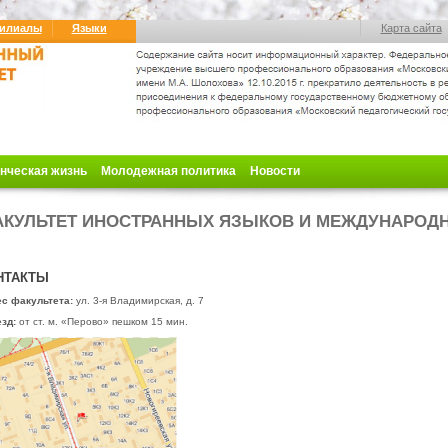
илиалы
Языки
Карта сайта
нческая жизнь
Молодежная политика
Новости
КУЛЬТЕТ ИНОСТРАННЫХ ЯЗЫКОВ И МЕЖДУНАРОД
НТАКТЫ
с факультета:
ул. 3-я Владимирская, д. 7
езд:
от ст. м. «Перово» пешком 15 мин.