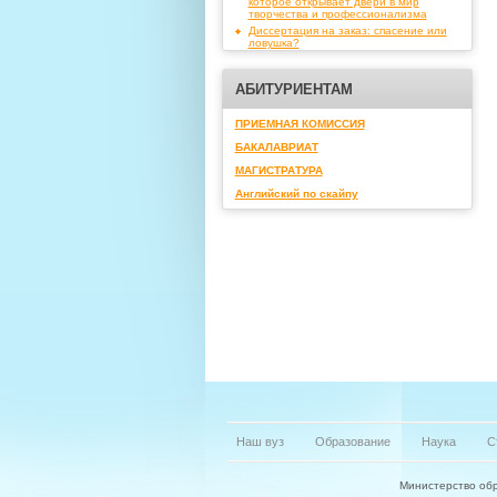
которое открывает двери в мир
творчества и профессионализма
Диссертация на заказ: спасение или
ловушка?
АБИТУРИЕНТАМ
ПРИЕМНАЯ КОМИССИЯ
БАКАЛАВРИАТ
МАГИСТРАТУРА
Английский по скайпу
Наш вуз
Образование
Наука
С
Министерство обр