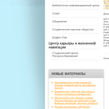
Библиотечно-информационный центр
Спорт
Дека
каб.
Общежитие
Зам.
Кузн
8 (4
Студенческое научное общество
каб.
Кафе
каб.
English Club
Помо
Мокр
Центр карьеры и жизненной
8 (4
каб.
навигации
Студенческий Центр
Ресурсосбережения
Напи
НОВЫЕ МАТЕРИАЛЫ
Как превратить идеи в капитал:
полное руководство по пассивному
доходу
Банкротство супругов: как списать
долги и сохранить имущество?
SEO в 2026 году: почему старые
методы больше не работают и как
выбрать обучение, которое окупится
Дизайн интерьера: Обучение,