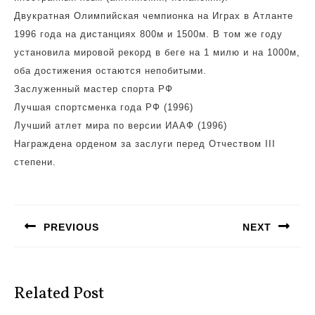
Двукратная Олимпийская чемпионка на Играх в Атланте
1996 года на дистанциях 800м и 1500м. В том же году
установила мировой рекорд в беге на 1 милю и на 1000м,
оба достижения остаются непобитыми.
Заслуженный мастер спорта РФ
Лучшая спортсменка года РФ (1996)
Лучший атлет мира по версии ИААФ (1996)
Награждена орденом за заслуги перед Отчеством III
степени.
Навигация
по
PREVIOUS
NEXT
записям
Предыдущая
Следующая
запись:
запись:
Related Post