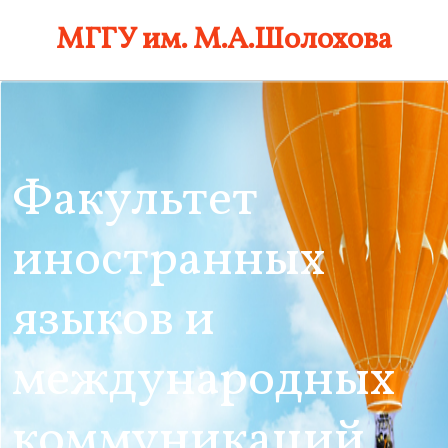
Skip
МГГУ им. М.А.Шолохова
to
content
Факультет
иностранных
языков и
международных
коммуникаций