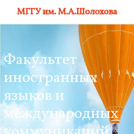
Skip
МГГУ им. М.А.Шолохова
to
content
Факультет
иностранных
языков и
международных
коммуникаций