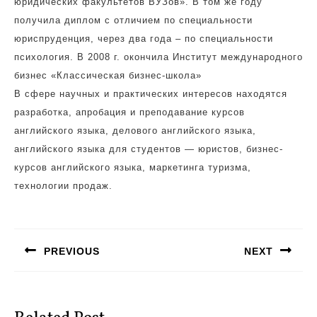
юридических факультетов ВУЗов». В том же году
получила диплом с отличием по специальности
юриспруденция, через два года – по специальности
психология. В 2008 г. окончила Институт международного
бизнес «Классическая бизнес-школа»
В сфере научных и практических интересов находятся
разработка, апробация и преподавание курсов
английского языка, делового английского языка,
английского языка для студентов — юристов, бизнес-
курсов английского языка, маркетинга туризма,
технологии продаж.
Навигация
по
PREVIOUS
NEXT
записям
Предыдущая
Следующая
запись:
запись: