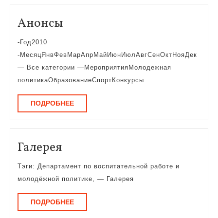
Анонсы
Анонсы
-Год2010
-МесяцЯнвФевМарАпрМайИюнИюлАвгСенОктНояДек
— Все категории —МероприятияМолодежная
политикаОбразованиеСпортКонкурсы
ПОДРОБНЕЕ
ПОДРОБНЕЕ
Галерея
Галерея
Тэги: Департамент по воспитательной работе и
молодёжной политике, — Галерея
ПОДРОБНЕЕ
ПОДРОБНЕЕ