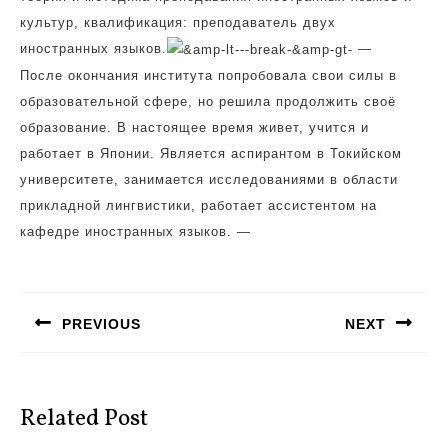
культур, квалификация: преподаватель двух
иностранных языков.
—
После окончания института попробовала свои силы в
образовательной сфере, но решила продолжить своё
образование. В настоящее время живет, учится и
работает в Японии. Является аспирантом в Токийском
университете, занимается исследованиями в области
прикладной лингвистики, работает ассистентом на
кафедре иностранных языков. —
Навигация
по
PREVIOUS
NEXT
записям
Предыдущая
Следующая
запись:
запись:
Related Post