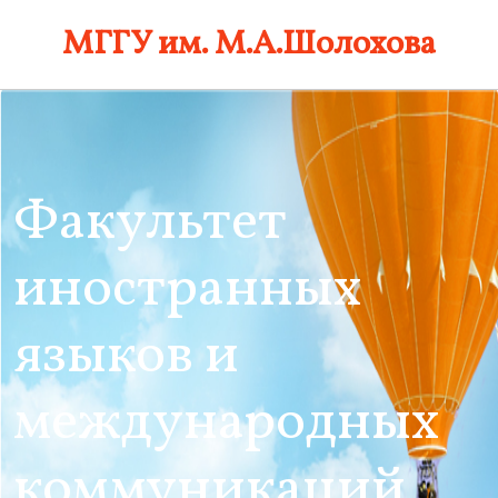
Skip
МГГУ им. М.А.Шолохова
to
content
Факультет
иностранных
языков и
международных
коммуникаций