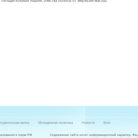
охладительные башни, очистка полосы от эмульсии масла).
туденчнская жизнь
Молодёжная политика
Новости
Блог
азования и науки РФ
Содержание сайта носит информационный характер. Фе