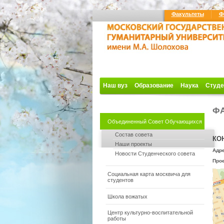
Факультеты
Ф
Наш вуз
Образование
Наука
Студе
ФА
Объединенный Совет Обучающихся
Состав совета
КО
Наши проекты
Адре
Новости Студенческого совета
Про
Социальная карта москвича для
студентов
Школа вожатых
Центр культурно-воспитательной
работы