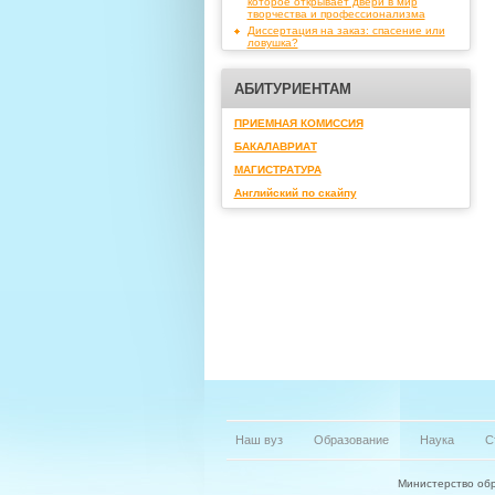
которое открывает двери в мир
творчества и профессионализма
Диссертация на заказ: спасение или
ловушка?
АБИТУРИЕНТАМ
ПРИЕМНАЯ КОМИССИЯ
БАКАЛАВРИАТ
МАГИСТРАТУРА
Английский по скайпу
Наш вуз
Образование
Наука
С
Министерство обр