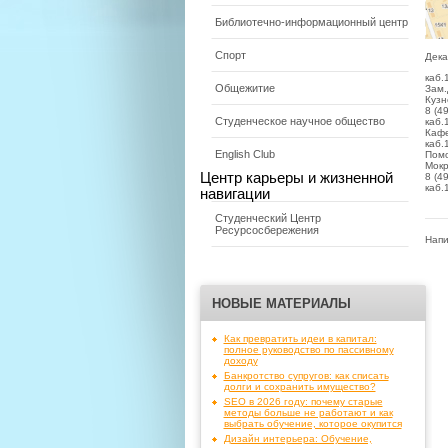
Библиотечно-информационный центр
Спорт
Дека
каб.
Общежитие
Зам.
Кузн
8 (4
Студенческое научное общество
каб.
Кафе
каб.
English Club
Помо
Мокр
Центр карьеры и жизненной
8 (4
каб.
навигации
Студенческий Центр
Ресурсосбережения
Напи
НОВЫЕ МАТЕРИАЛЫ
Как превратить идеи в капитал:
полное руководство по пассивному
доходу
Банкротство супругов: как списать
долги и сохранить имущество?
SEO в 2026 году: почему старые
методы больше не работают и как
выбрать обучение, которое окупится
Дизайн интерьера: Обучение,