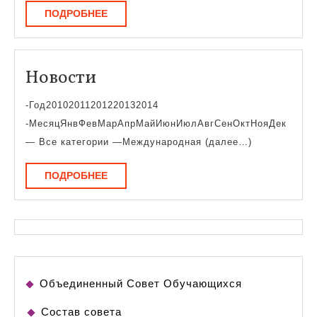
ПОДРОБНЕЕ
ПОДРОБНЕЕ
Новости
Новости
-Год20102011201220132014
-МесяцЯнвФевМарАпрМайИюнИюлАвгСенОктНояДек
— Все категории —Международная (далее…)
ПОДРОБНЕЕ
ПОДРОБНЕЕ
Объединенный Совет Обучающихся
Состав совета