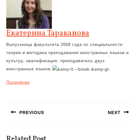
Екатерина Тараканова
Выпускница факультета 2009 года по специальности
теория и методика преподавания иностранных языков и
культур, квалификация: преподаватель двух
иностранных языков.
Подробнее
Навигация
по
PREVIOUS
NEXT
записям
Предыдущая
Следующая
запись:
запись:
Related Post