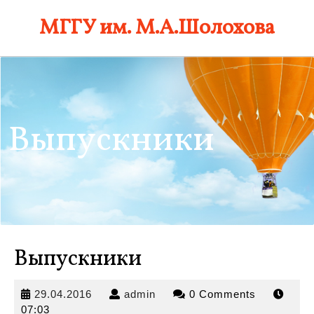
Skip
МГГУ им. М.А.Шолохова
to
content
Выпускники
Выпускники
29.04.2016
admin
29.04.2016
admin
0 Comments
07:03