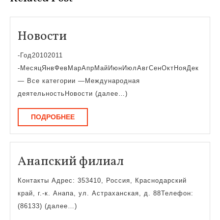
Новости
Новости
-Год20102011
-МесяцЯнвФевМарАпрМайИюнИюлАвгСенОктНояДек
— Все категории —Международная
деятельностьНовости (далее…)
ПОДРОБНЕЕ
ПОДРОБНЕЕ
Анапский
Анапский филиал
филиал
Контакты Адрес: 353410, Россия, Краснодарский
край, г.-к. Анапа, ул. Астраханская, д. 88Телефон:
(86133) (далее…)