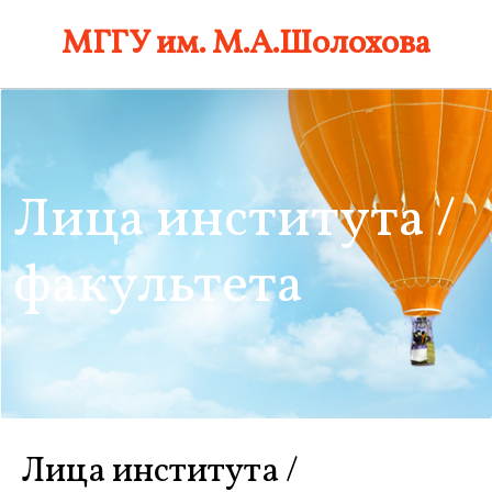
Skip
МГГУ им. М.А.Шолохова
to
content
Лица института /
факультета
Лица института /