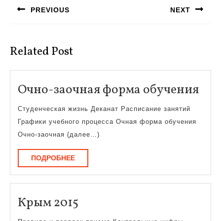
по
PREVIOUS
NEXT
записям
Предыдущая
Следующая
запись:
запись:
Related Post
Очн
Очно-заочная форма обучения
зао
Студенческая жизнь Деканат Расписание занятий
фо
Графики учебного процесса Очная форма обучения
обу
Очно-заочная (далее…)
ПОДРОБНЕЕ
ПОДРОБНЕЕ
Крым
Крым 2015
2015