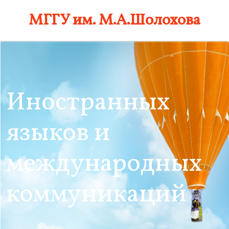
Skip
МГГУ им. М.А.Шолохова
to
content
Иностранных
языков и
международных
коммуникаций