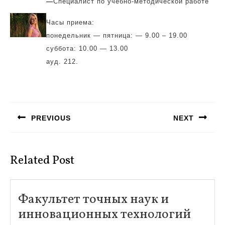
—
Специалист по учебно-методической работе
Часы приема:
понедельник — пятница: — 9.00 – 19.00
суббота: 10.00 — 13.00
ауд. 212.
Навигация
по
PREVIOUS
NEXT
записям
Предыдущая
Следующая
запись:
запись:
Related Post
Факультет точных наук и
Факул
инновационных технологий