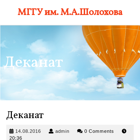
Skip
МГГУ им. М.А.Шолохова
to
content
Деканат
Деканат
14.08.2016
admin
14.08.2016
admin
0 Comments
20:36