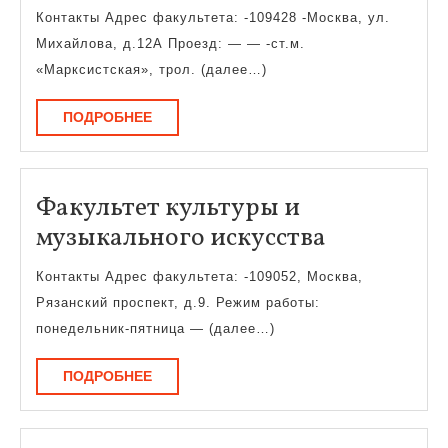
точн
Контакты Адрес факультета: -109428 -Москва, ул.
наук
Михайлова, д.12А Проезд: — — -ст.м.
и
«Марксистская», трол. (далее…)
инно
ПОДРОБНЕЕ
ПОДРОБНЕЕ
техн
Факультет культуры и
Факульте
музыкального искусства
культуры
Контакты Адрес факультета: -109052, Москва,
и
Рязанский проспект, д.9. Режим работы:
музыкаль
понедельник-пятница — (далее…)
искусства
ПОДРОБНЕЕ
ПОДРОБНЕЕ