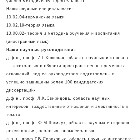
учебно-методическую деятельность.
Наши научные специальности:
10.02.04-германские языки
10.02.19-теория языка
13.00.02- теория и методика обучения и воспитания
(иностранный язык)
Наши научные руководители:
д.ф.н., проф. И.Г.Кошевая, область научных интересов
— текстология в области пространственно-временных
отношений, под ее руководством подготовлены и
успешно защищены более 100 кандидатских
диссертаций-
д.ф.н., проф. Л.К.Свиридова, область научных
интересов: тождественные отношения и элективность в
тексте-
д.ф.н., проф. Ю.М.Шемчук, область научных интересов:
лексикология, неология, ономасиология-
д.п.н., проф Г.В.Сороковых, область научных интересов: