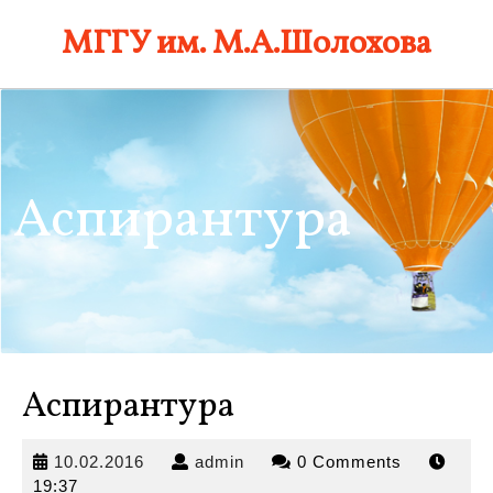
Skip
МГГУ им. М.А.Шолохова
to
content
Аспирантура
Аспирантура
10.02.2016
admin
10.02.2016
admin
0 Comments
19:37