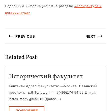
Подробную информацию см. в разделе
«Аспирантура и
докторантура»
Навигация
по
PREVIOUS
NEXT
записям
Предыдущая
Следующая
запись:
запись:
Related Post
Историче
Исторический факультет
факульте
Контакты Адрес факультета: —Москва, Рязанский
проспект, -д.9 Телефон: — 8(499)174-84-68 E-mail:
istfak-mggy@mail.ru (далее…)
ПОДРОБНЕЕ
ПОДРОБНЕЕ