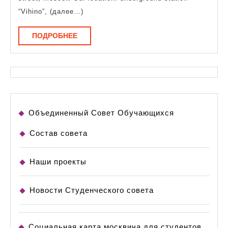
and
“Vihino”, (далее…)
Natural
ПОДРОБНЕЕ
ПОДРОБНЕЕ
Sciences
Объединенный Совет Обучающихся
Состав совета
Наши проекты
Новости Студенческого совета
Социальная карта москвича для студентов