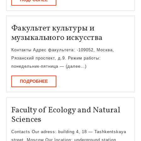
Факультет культуры и
Факульте
музыкального искусства
культуры
Контакты Адрес факультета: -109052, Москва,
и
Рязанский проспект, д.9. Режим работы:
музыкаль
понедельник-пятница — (далее…)
искусства
ПОДРОБНЕЕ
ПОДРОБНЕЕ
Faculty of Ecology and Natural
Faculty
Sciences
of
Contacts Our adress: building 4, 18 — Tashkentskaya
Ecology
street, Moscow Our location: underground station