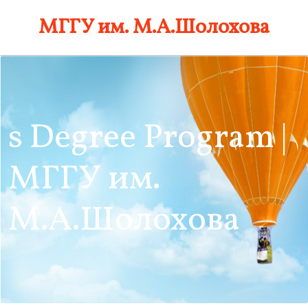
Skip
МГГУ им. М.А.Шолохова
to
content
s Degree Program |
МГГУ им.
М.А.Шолохова