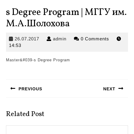
s Degree Program | МГГУ им.
М.А.Шолохова
26.07.2017
admin
26.07.2017
admin
0 Comments
14:53
Master&#039-s Degree Program
Навигация
по
PREVIOUS
NEXT
записям
Предыдущая
Следующая
запись:
запись:
Related Post