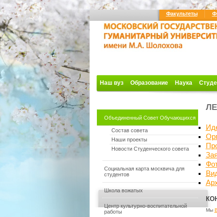
Факультеты
Ф
Наш вуз
Образование
Наука
Студе
ЛЕ
Объединенный Совет Обучающихся
Ид
Состав совета
Ор
Наши проекты
Пр
Новости Студенческого совета
За
Фо
Социальная карта москвича для
Ви
студентов
Ар
Школа вожатых
КО
Центр культурно-воспитательной
Мы
работы