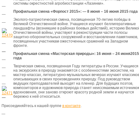
системы окрестностей агробиостанции «Лазинки».
—
Профильная смена «Форпост 2015»: — 8 июня – 16 июня 2015 года
—
Эколого-патриотическая смена, посвященная 70-летию победы в
—
Великой Отечественной войне. Учащиеся изучают беллигеративные
ландшафты (возникшие в районах боевых действий), историю Велико
Отечественной войны, участвуют в реконструкции части полосы
защитно-оборонительных сооружений и восстановлении памятников,
посвященных участникам ожесточенных сражений на Западном
—
фронте.
—
Профильная смена «Мастерская природы»: 16 и
ю
ня – 24 июня
2015
года
—
Творческая смена, посвященная Году литературы в России. Учащиеся
—
на экскурсиях в природу знакомятся с особенностями экосистем, на
мастер-классах, литературно-музыкальных вечерах изучают классиков
—
описывающих в своих произведениях природу. Под руководством
ведущих преподавателей выходят на пленер. Для будущих поэтов,
—
композиторов и художников природа станет неиссякаемым источнико
вдохновения, они заново откроют красоту родной земли и научатся
бережно к ней относиться.
—
Присоединяйтесь к нашей группе
в контакте
.
—