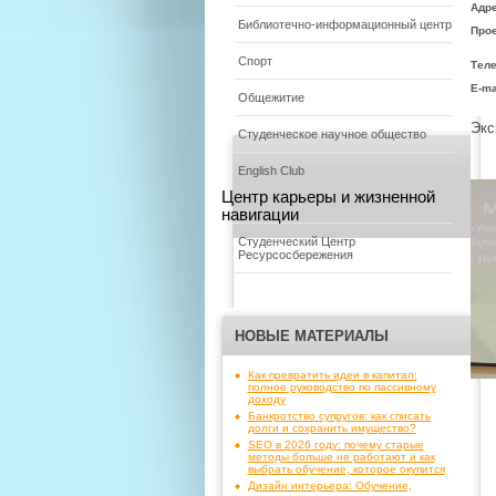
Адре
Библиотечно-информационный центр
Прое
Спорт
Тел
E-ma
Общежитие
Экс
Студенческое научное общество
English Club
Центр карьеры и жизненной
навигации
Студенческий Центр
Ресурсосбережения
НОВЫЕ МАТЕРИАЛЫ
Как превратить идеи в капитал:
полное руководство по пассивному
доходу
Банкротство супругов: как списать
долги и сохранить имущество?
SEO в 2026 году: почему старые
методы больше не работают и как
выбрать обучение, которое окупится
Дизайн интерьера: Обучение,