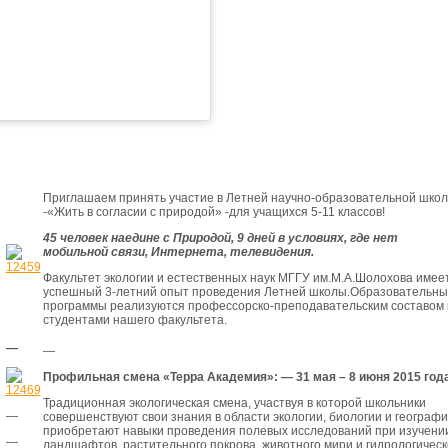
Приглашаем принять участие в Летней научно-образовательной шко
-«Жить в согласии с природой» -для учащихся 5-11 классов!
45 человек наедине с Природой, 9 дней в условиях, где нет
мобильной связи, Интернета, телевидения.
Факультет экологии и естественных наук МГГУ им.М.А.Шолохова имее
успешный 3-летний опыт проведения Летней школы.Образовательны
программы реализуются профессорско-преподавательским составом 
студентами нашего факультета.
—
—
Профильная смена
«Терра Академия»: — 31 мая – 8 июня 2015 год
Традиционная экологическая смена, участвуя в которой школьники
—
совершенствуют свои знания в области экологии, биологии и географи
приобретают навыки проведения полевых исследований при изучени
—
ландшафтов, растительного покрова, животного мири и гидрологичес