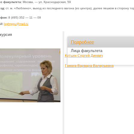
с факультета:
Москва, —
ул. Краснодарская, 59
зд:
ст. м. «Люблино», выход из последнего вагона (из центра), далее пешком в сторону то
ефон:
8 (495) 352 — 11 — 09
il:
bgfmggu@mail.ru
курсия
Подробнее
Лица факультета
Кутьин Сергей Диевич
Гамага Варвара Валерьевна