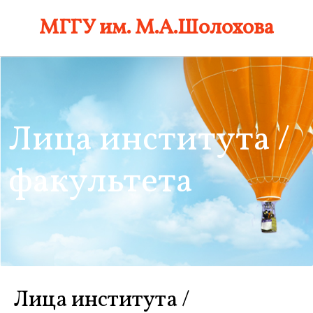
Skip
МГГУ им. М.А.Шолохова
to
content
Лица института /
факультета
Лица института /